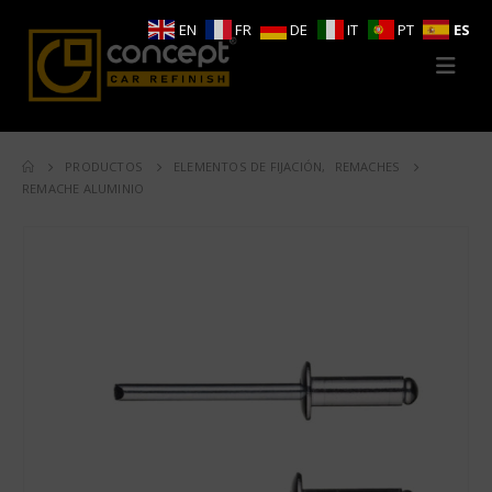
EN
FR
DE
IT
PT
ES
PRODUCTOS
ELEMENTOS DE FIJACIÓN
,
REMACHES
REMACHE ALUMINIO