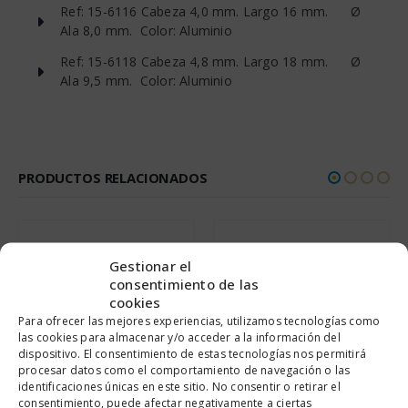
Ref: 15-6116 Cabeza 4,0 mm. Largo 16 mm. Ø
Ala 8,0 mm. Color: Aluminio
Ref: 15-6118 Cabeza 4,8 mm. Largo 18 mm. Ø
Ala 9,5 mm. Color: Aluminio
PRODUCTOS RELACIONADOS
Gestionar el
consentimiento de las
cookies
Para ofrecer las mejores experiencias, utilizamos tecnologías como
las cookies para almacenar y/o acceder a la información del
dispositivo. El consentimiento de estas tecnologías nos permitirá
procesar datos como el comportamiento de navegación o las
identificaciones únicas en este sitio. No consentir o retirar el
consentimiento, puede afectar negativamente a ciertas