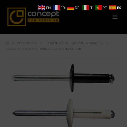
EN
FR
DE
IT
PT
ES
PRODUCTOS
ELEMENTOS DE FIJACIÓN
,
REMACHES
REMACHE ALUMINIO TREBOL ALA ANCHA COLOR