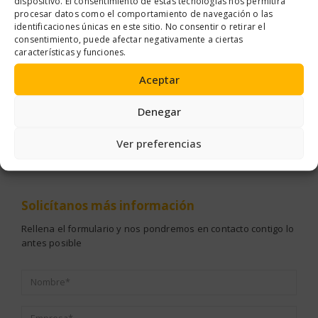
dispositivo. El consentimiento de estas tecnologías nos permitirá
procesar datos como el comportamiento de navegación o las
identificaciones únicas en este sitio. No consentir o retirar el
consentimiento, puede afectar negativamente a ciertas
características y funciones.
Aceptar
ELEMENTOS DE FIJACIÓN
,
TUERCAS
ELEMENTOS DE FIJACIÓN
,
TORNILLOS
TUERCA CON ARANDELA MÓVIL
REMACHADORA TUERCAS BRAZO LARGO
TORNILLO ROSCA 
Denegar
Ver preferencias
Solicítanos
más información
Rellena el formulario y nos pondremos en contacto contigo lo
antes posible