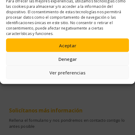
Para ofrecer las mejores experiencias, utilizamos tecnologías como
las cookies para almacenar y/o acceder a la información del
dispositivo. El consentimiento de estas tecnologías nos permitirá
procesar datos como el comportamiento de navegación o las
identificaciones únicas en este sitio. No consentir o retirar el
consentimiento, puede afectar negativamente a ciertas
características y funciones.
Aceptar
Denegar
ERCAS
ELEMENTOS DE FIJACIÓN
,
TUERCAS
ELEMENTOS DE FIJACIÓN
,
TORNIL
K
TUERCA REMACHABLE HEXAGONAL ACERO
Ver preferencias
Solicítanos
más información
Rellena el formulario y nos pondremos en contacto contigo lo
antes posible