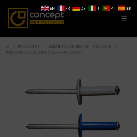
EN
FR
DE
IT
PT
ES
PRODUCTOS
ELEMENTOS DE FIJACIÓN
,
REMACHES
REMACHE ALUMINIO FLOR ALA ANCHA COLOR