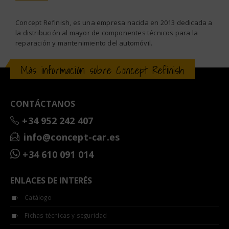
Alternative:
Concept Refinish, es una empresa nacida en 2013 dedicada a
la distribución al mayor de componentes técnicos para la
reparación y mantenimiento del automóvil.
Más información sobre Concept Refinish
CONTÁCTANOS
+34 952 242 407
info@concept-car.es
+34 610 091 014
ENLACES DE INTERÉS
Catálogo
Fichas técnicas y seguridad