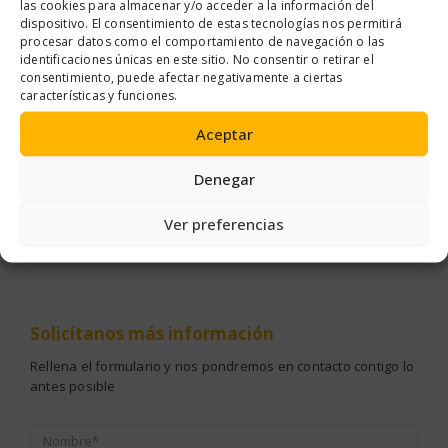
las cookies para almacenar y/o acceder a la información del
dispositivo. El consentimiento de estas tecnologías nos permitirá
procesar datos como el comportamiento de navegación o las
identificaciones únicas en este sitio. No consentir o retirar el
consentimiento, puede afectar negativamente a ciertas
características y funciones.
Aceptar
LLAS
,
PROTECCIÓN E HIGIENE PERSONAL
GUANTES
,
PROTECCIÓN E HIGIENE PERSONAL
MONOS Y BAT
Denegar
RILLA GERSON 9211
GUANTE DE NITRILO FLOCADO
Ver preferencias
Solicítanos
más información
Rellena el formulario y nos pondremos en contacto contigo lo
antes posible