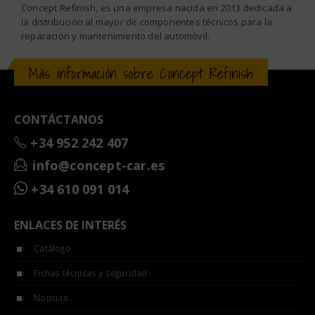
Concept Refinish, es una empresa nacida en 2013 dedicada a
la distribución al mayor de componentes técnicos para la
reparación y mantenimiento del automóvil.
Más información sobre Concept Refinish
CONTÁCTANOS
+34 952 242 407
info@concept-car.es
+34 610 091 014
ENLACES DE INTERÉS
Catálogo
Fichas técnicas y seguridad
Noticias