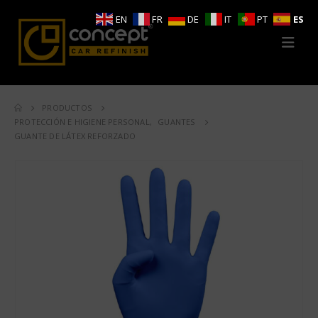
EN
FR
DE
IT
PT
ES
PRODUCTOS
PROTECCIÓN E HIGIENE PERSONAL
,
GUANTES
GUANTE DE LÁTEX REFORZADO