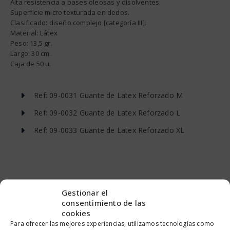
Alta resistencia a bases oleosas y disolventes.
Superficie micro texturada en dedos.
Clasificado: diseño complejo [categoría III].
Material: Látex
Peso: 13,5 gr.
Largo: 30 cm.
Caja de 50 u.
Ref: 09-0031 Guante de Latex Reforzado M
Ref: 09-0032 Guante de Latex Reforzado L
Ref: 09-0033 Guante de Latex Reforzado XL
PRODUCTOS RELACIONADOS
Gestionar el
consentimiento de las
cookies
Para ofrecer las mejores experiencias, utilizamos tecnologías como