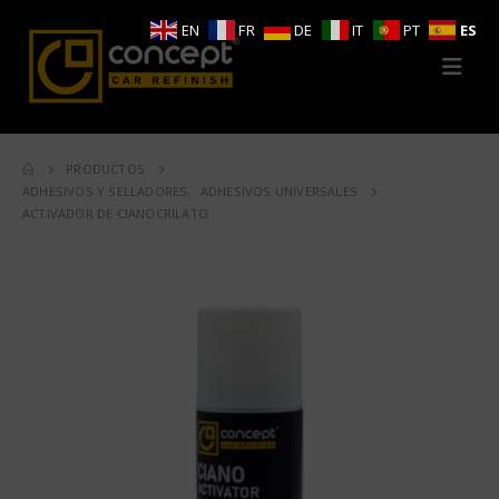
EN
FR
DE
IT
PT
ES
PRODUCTOS
ADHESIVOS Y SELLADORES
,
ADHESIVOS UNIVERSALES
ACTIVADOR DE CIANOCRILATO