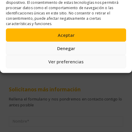
dispositivo. El consentimiento de estas tecnologías nos permitirá
procesar datos como el comportamiento de navegación o las
identificaciones únicas en este sitio. No consentir o retirar el
consentimiento, puede afectar negativamente a ciertas
características y funciones.
Aceptar
ADHESIVOS Y SELLADORES
,
SELLADO Y AISLAMIENTO
ADHESIVOS Y SELLADORES
,
SELLADO Y AISLAMIENTO
PLANCHA INSONORIZANTE 50X50
ACTIVADOR PARA CINTA SELLADORA
Denegar
Ver preferencias
Solicítanos
más información
Rellena el formulario y nos pondremos en contacto contigo lo
antes posible