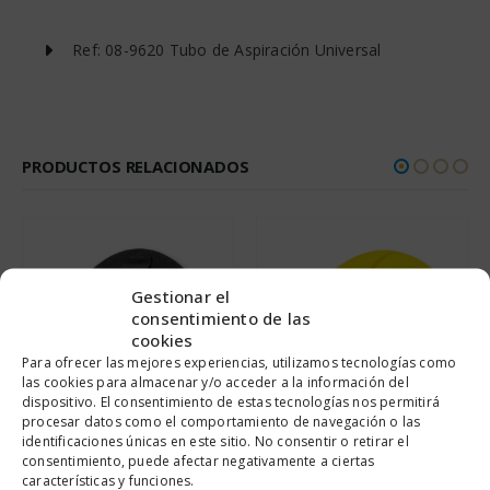
Ref: 08-9620 Tubo de Aspiración Universal
PRODUCTOS RELACIONADOS
Gestionar el
consentimiento de las
cookies
Para ofrecer las mejores experiencias, utilizamos tecnologías como
las cookies para almacenar y/o acceder a la información del
dispositivo. El consentimiento de estas tecnologías nos permitirá
procesar datos como el comportamiento de navegación o las
identificaciones únicas en este sitio. No consentir o retirar el
ABRASIVOS
,
TACOS DE LIJAR
ABRASIVOS
,
TACOS DE LIJAR
consentimiento, puede afectar negativamente a ciertas
MANOPLA VELCRO
TACO FLEXIBLE HORIZONTAL 70 X 150 MM.
características y funciones.