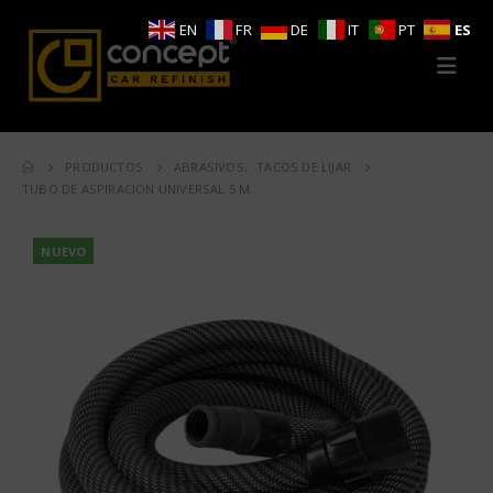
EN
FR
DE
IT
PT
ES
PRODUCTOS
ABRASIVOS
,
TACOS DE LIJAR
TUBO DE ASPIRACIÓN UNIVERSAL 5 M.
NUEVO